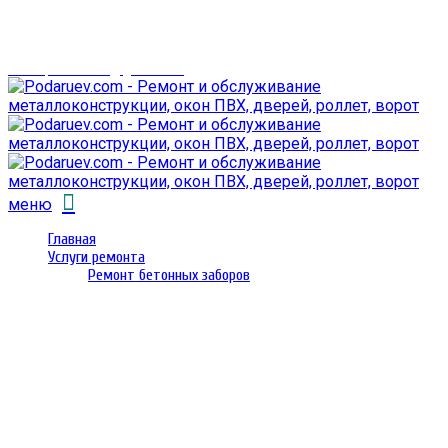
г. Гомель,
проспект Октября 28
email: prorembox@gmail.com
меню
Главная
Услуги ремонта
Ремонт бетонных заборов