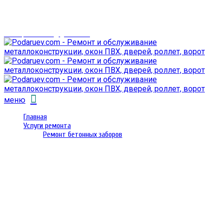
г. Гомель,
проспект Октября 28
email: prorembox@gmail.com
меню
Главная
Услуги ремонта
Ремонт бетонных заборов