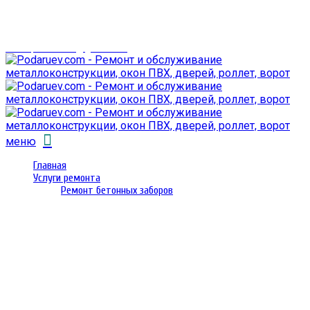
г. Гомель,
проспект Октября 28
email: prorembox@gmail.com
меню
Главная
Услуги ремонта
Ремонт бетонных заборов