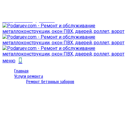
г. Гомель,
проспект Октября 28
email: prorembox@gmail.com
меню
Главная
Услуги ремонта
Ремонт бетонных заборов