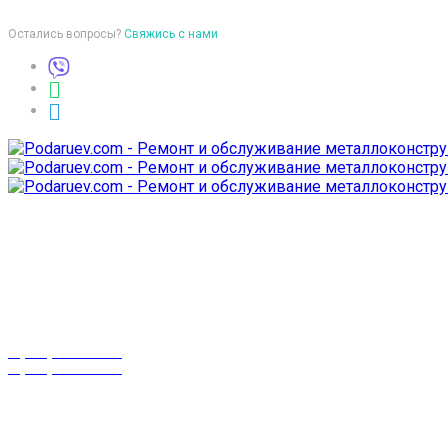
Остались вопросы?
Свяжись с нами
Время работы
пон-птн: 9:00-18:00
суб-воск: выходной
Телефоны
8 (029) 3-999-001
8 (025) 530-10-10
г. Гомель,
проспект Октября 28