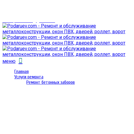
г. Гомель,
проспект Октября 28
email: prorembox@gmail.com
меню
Главная
Услуги ремонта
Ремонт бетонных заборов