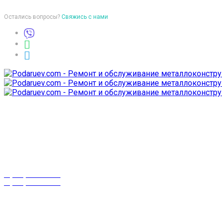
Остались вопросы?
Свяжись с нами
Время работы
пон-птн: 9:00-18:00
суб-воск: выходной
Телефоны
8 (029) 3-999-001
8 (025) 530-10-10
г. Гомель,
проспект Октября 28