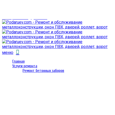
г. Гомель,
проспект Октября 28
email: prorembox@gmail.com
меню
Главная
Услуги ремонта
Ремонт бетонных заборов