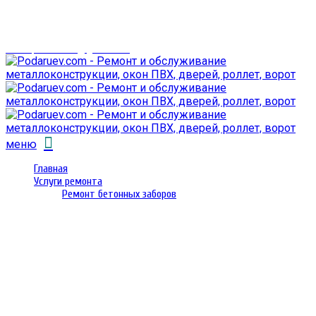
г. Гомель,
проспект Октября 28
email: prorembox@gmail.com
меню
Главная
Услуги ремонта
Ремонт бетонных заборов