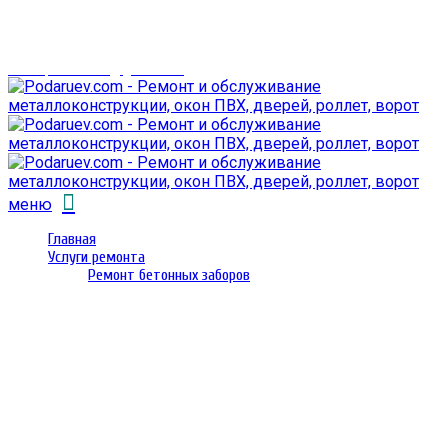
г. Гомель,
проспект Октября 28
email: prorembox@gmail.com
меню
Главная
Услуги ремонта
Ремонт бетонных заборов