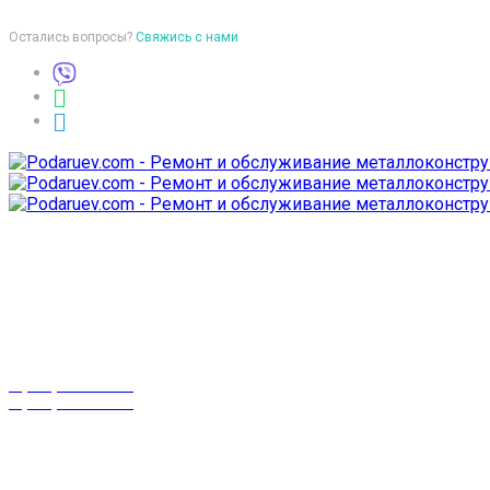
Остались вопросы?
Свяжись с нами
Время работы
пон-птн: 9:00-18:00
суб-воск: выходной
Телефоны
8 (029) 3-999-001
8 (025) 530-10-10
г. Гомель,
проспект Октября 28