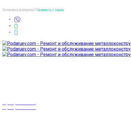
Остались вопросы?
Свяжись с нами
Время работы
пон-птн: 9:00-18:00
суб-воск: выходной
Телефоны
8 (029) 3-999-001
8 (025) 530-10-10
г. Гомель,
проспект Октября 28