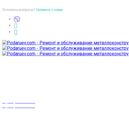
Остались вопросы?
Свяжись с нами
Время работы
пон-птн: 9:00-18:00
суб-воск: выходной
Телефоны
8 (029) 3-999-001
8 (025) 530-10-10
г. Гомель,
проспект Октября 28