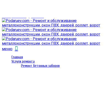
г. Гомель,
проспект Октября 28
email: prorembox@gmail.com
меню
Главная
Услуги ремонта
Ремонт бетонных заборов