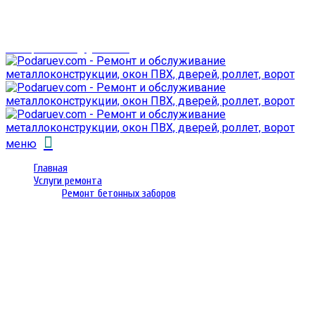
г. Гомель,
проспект Октября 28
email: prorembox@gmail.com
меню
Главная
Услуги ремонта
Ремонт бетонных заборов