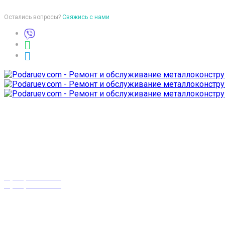
Остались вопросы?
Свяжись с нами
Время работы
пон-птн: 9:00-18:00
суб-воск: выходной
Телефоны
8 (029) 3-999-001
8 (025) 530-10-10
г. Гомель,
проспект Октября 28