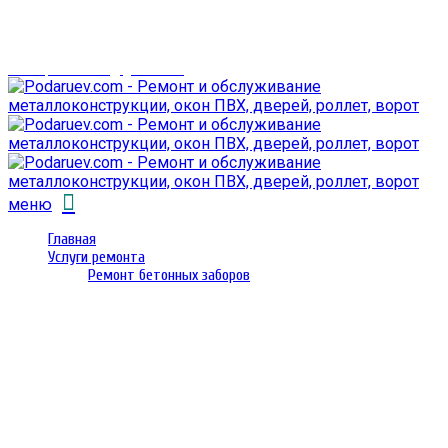
г. Гомель,
проспект Октября 28
email: prorembox@gmail.com
меню
Главная
Услуги ремонта
Ремонт бетонных заборов