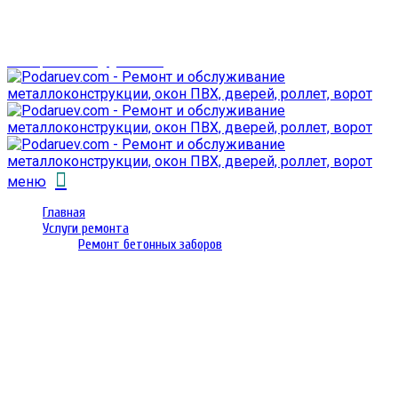
г. Гомель,
проспект Октября 28
email: prorembox@gmail.com
меню
Главная
Услуги ремонта
Ремонт бетонных заборов