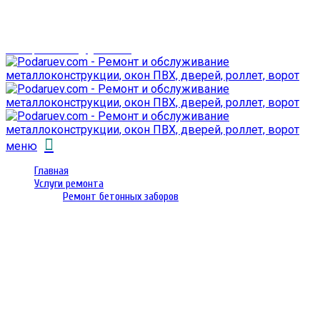
г. Гомель,
проспект Октября 28
email: prorembox@gmail.com
меню
Главная
Услуги ремонта
Ремонт бетонных заборов