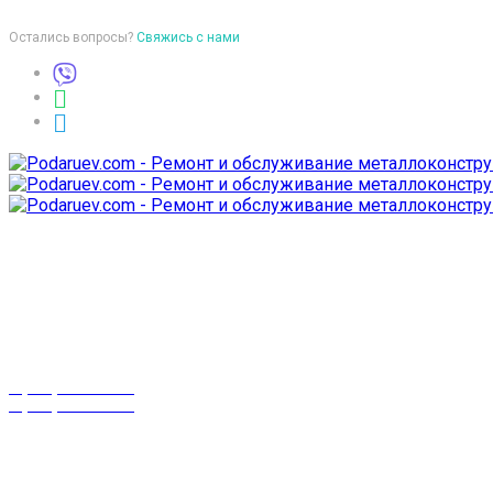
Остались вопросы?
Свяжись с нами
Время работы
пон-птн: 9:00-18:00
суб-воск: выходной
Телефоны
8 (029) 3-999-001
8 (025) 530-10-10
г. Гомель,
проспект Октября 28