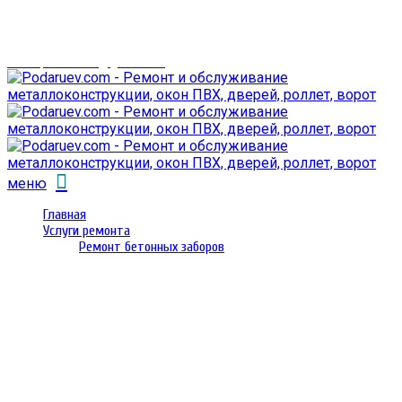
г. Гомель,
проспект Октября 28
email: prorembox@gmail.com
меню
Главная
Услуги ремонта
Ремонт бетонных заборов