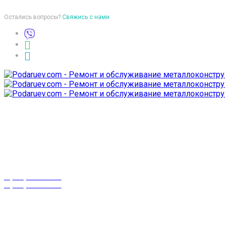
Остались вопросы?
Свяжись с нами
Время работы
пон-птн: 9:00-18:00
суб-воск: выходной
Телефоны
8 (029) 3-999-001
8 (025) 530-10-10
г. Гомель,
проспект Октября 28