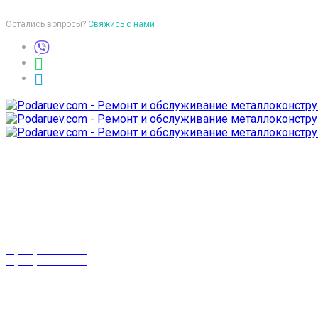
Остались вопросы?
Свяжись с нами
Время работы
пон-птн: 9:00-18:00
суб-воск: выходной
Телефоны
8 (029) 3-999-001
8 (025) 530-10-10
г. Гомель,
проспект Октября 28