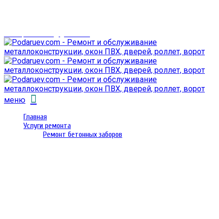
г. Гомель,
проспект Октября 28
email: prorembox@gmail.com
меню
Главная
Услуги ремонта
Ремонт бетонных заборов