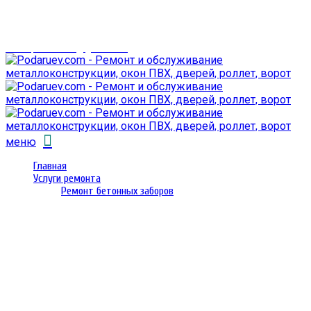
г. Гомель,
проспект Октября 28
email: prorembox@gmail.com
меню
Главная
Услуги ремонта
Ремонт бетонных заборов