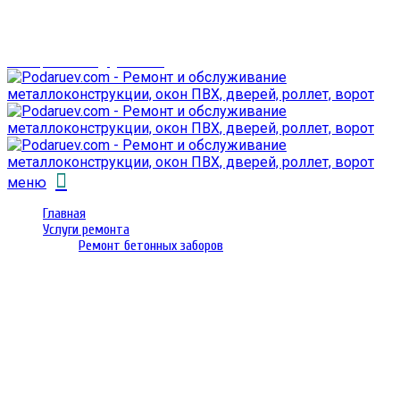
г. Гомель,
проспект Октября 28
email: prorembox@gmail.com
меню
Главная
Услуги ремонта
Ремонт бетонных заборов