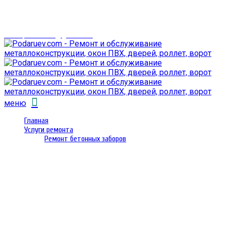
г. Гомель,
проспект Октября 28
email: prorembox@gmail.com
меню
Главная
Услуги ремонта
Ремонт бетонных заборов