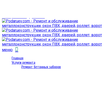
г. Гомель,
проспект Октября 28
email: prorembox@gmail.com
меню
Главная
Услуги ремонта
Ремонт бетонных заборов