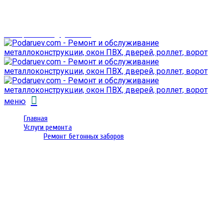
г. Гомель,
проспект Октября 28
email: prorembox@gmail.com
меню
Главная
Услуги ремонта
Ремонт бетонных заборов