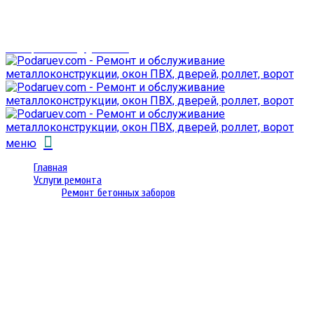
г. Гомель,
проспект Октября 28
email: prorembox@gmail.com
меню
Главная
Услуги ремонта
Ремонт бетонных заборов