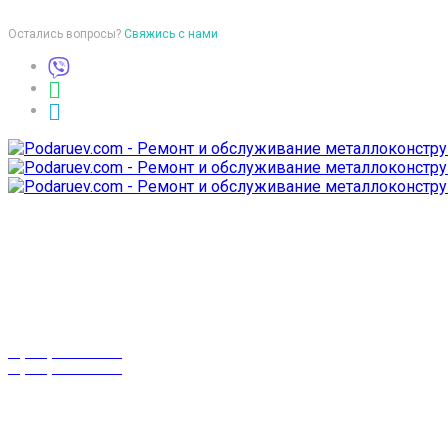
Остались вопросы?
Свяжись с нами
Время работы
пон-птн: 9:00-18:00
суб-воск: выходной
Телефоны
8 (029) 3-999-001
8 (025) 530-10-10
г. Гомель,
проспект Октября 28