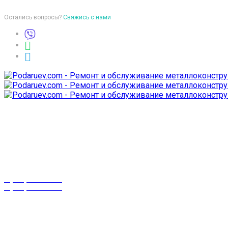
Остались вопросы?
Свяжись с нами
Время работы
пон-птн: 9:00-18:00
суб-воск: выходной
Телефоны
8 (029) 3-999-001
8 (025) 530-10-10
г. Гомель,
проспект Октября 28