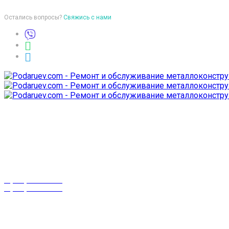
Остались вопросы?
Свяжись с нами
Время работы
пон-птн: 9:00-18:00
суб-воск: выходной
Телефоны
8 (029) 3-999-001
8 (025) 530-10-10
г. Гомель,
проспект Октября 28