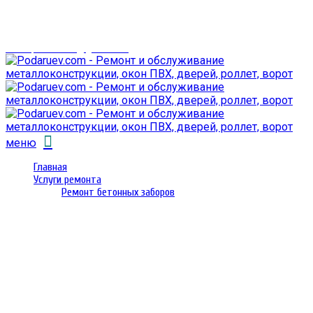
г. Гомель,
проспект Октября 28
email: prorembox@gmail.com
меню
Главная
Услуги ремонта
Ремонт бетонных заборов