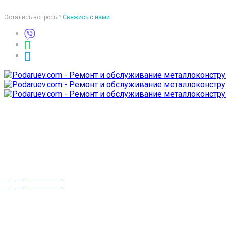
Остались вопросы?
Свяжись с нами
Время работы
пон-птн: 9:00-18:00
суб-воск: выходной
Телефоны
8 (029) 3-999-001
8 (025) 530-10-10
г. Гомель,
проспект Октября 28