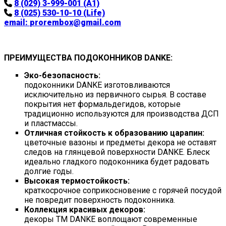
8 (029) 3-999-001 (A1)
8 (025) 530-10-10 (Life)
email:
prorembox@gmail.com
ПРЕИМУЩЕСТВА ПОДОКОННИКОВ DANKE:
Эко-безопасность:
подоконники DANKE изготовливаются
исключительно из первичного сырья. В составе
покрытия нет формальдегидов, которые
традиционно используются для производства ДСП
и пластмассы.
Отличная стойкость к образованию царапин:
цветочные вазоны и предметы декора не оставят
следов на глянцевой поверхности DANKE. Блеск
идеально гладкого подоконника будет радовать
долгие годы.
Высокая термостойкость:
краткосрочное соприкосновение с горячей посудой
не повредит поверхность подоконника.
Коллекция красивых декоров:
декоры ТМ DANKE воплощают современные