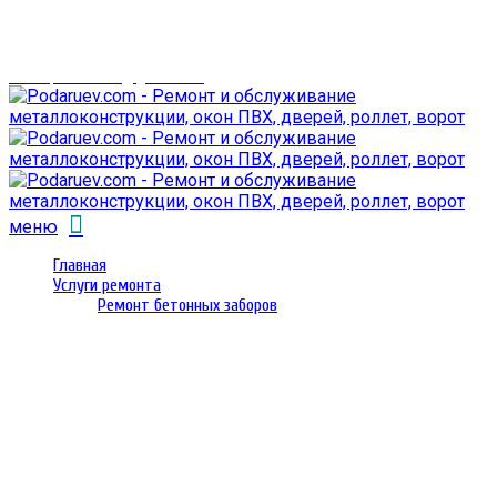
г. Гомель,
проспект Октября 28
email: prorembox@gmail.com
меню
Главная
Услуги ремонта
Ремонт бетонных заборов