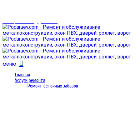
г. Гомель,
проспект Октября 28
email: prorembox@gmail.com
меню
Главная
Услуги ремонта
Ремонт бетонных заборов