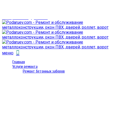
г. Гомель,
проспект Октября 28
email: prorembox@gmail.com
меню
Главная
Услуги ремонта
Ремонт бетонных заборов