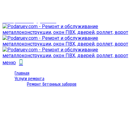
г. Гомель,
проспект Октября 28
email: prorembox@gmail.com
меню
Главная
Услуги ремонта
Ремонт бетонных заборов