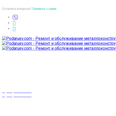
Остались вопросы?
Свяжись с нами
Время работы
пон-птн: 9:00-18:00
суб-воск: выходной
Телефоны
8 (029) 3-999-001
8 (025) 530-10-10
г. Гомель,
проспект Октября 28