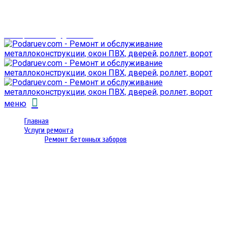
г. Гомель,
проспект Октября 28
email: prorembox@gmail.com
меню
Главная
Услуги ремонта
Ремонт бетонных заборов