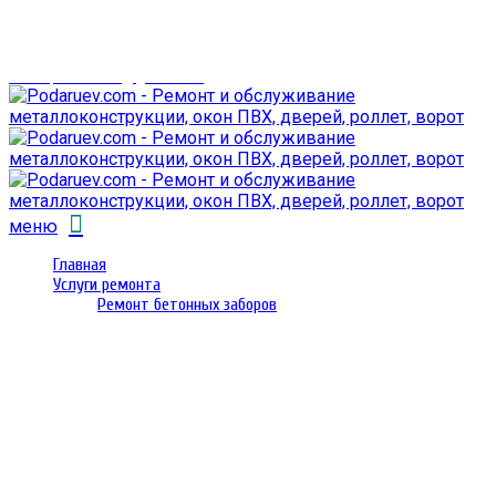
г. Гомель,
проспект Октября 28
email: prorembox@gmail.com
меню
Главная
Услуги ремонта
Ремонт бетонных заборов