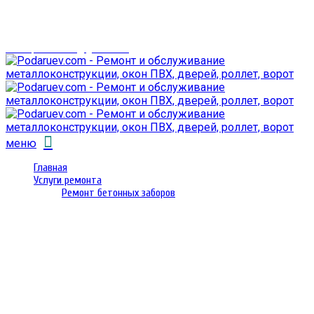
г. Гомель,
проспект Октября 28
email: prorembox@gmail.com
меню
Главная
Услуги ремонта
Ремонт бетонных заборов