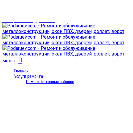
г. Гомель,
проспект Октября 28
email: prorembox@gmail.com
меню
Главная
Услуги ремонта
Ремонт бетонных заборов