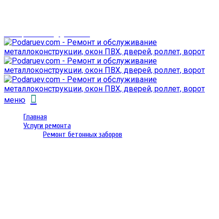
г. Гомель,
проспект Октября 28
email: prorembox@gmail.com
меню
Главная
Услуги ремонта
Ремонт бетонных заборов