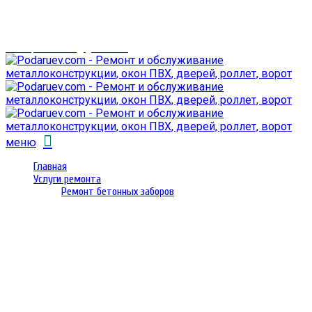
г. Гомель,
проспект Октября 28
email: prorembox@gmail.com
меню
Главная
Услуги ремонта
Ремонт бетонных заборов