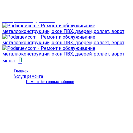
г. Гомель,
проспект Октября 28
email: prorembox@gmail.com
меню
Главная
Услуги ремонта
Ремонт бетонных заборов