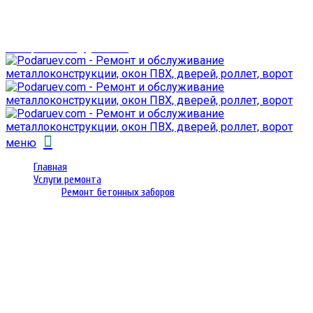
г. Гомель,
проспект Октября 28
email: prorembox@gmail.com
меню
Главная
Услуги ремонта
Ремонт бетонных заборов