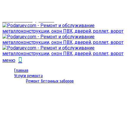
г. Гомель,
проспект Октября 28
email: prorembox@gmail.com
меню
Главная
Услуги ремонта
Ремонт бетонных заборов